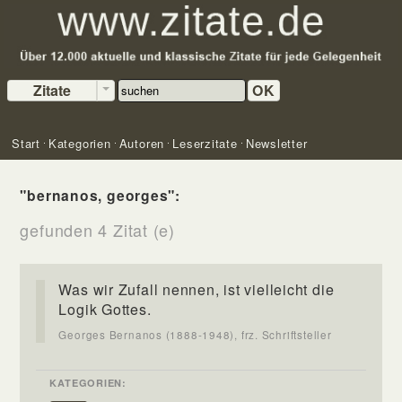
Zitate
OK
Start
Kategorien
Autoren
Leserzitate
Newsletter
"bernanos, georges":
gefunden 4 Zitat (e)
Was wir Zufall nennen, ist vielleicht die
Logik Gottes.
Georges Bernanos (1888-1948), frz. Schriftsteller
KATEGORIEN: