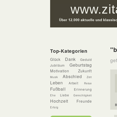
"b
Top-Kategorien
Dank
Glück
gef
Geduld
Geburtstag
Jubiläum
Motivation
Zukunft
Abschied
Musik
Zeit
Leben
Arbeit
Reise
Fußball
Erinnerung
Liebe
Ehe
Gerechtigkeit
Hochzeit
Freunde
B
Erfolg