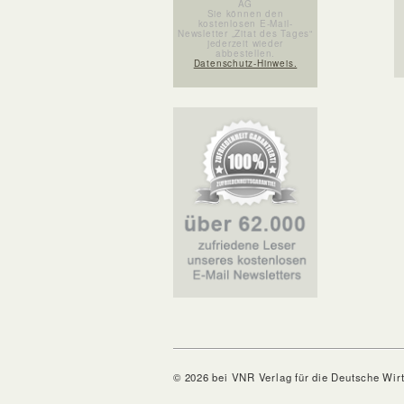
AG
Sie können den
kostenlosen E-Mail-
Newsletter „Zitat des Tages“
jederzeit wieder
abbestellen.
Datenschutz-Hinweis.
© 2026 bei VNR Verlag für die Deutsche Wir