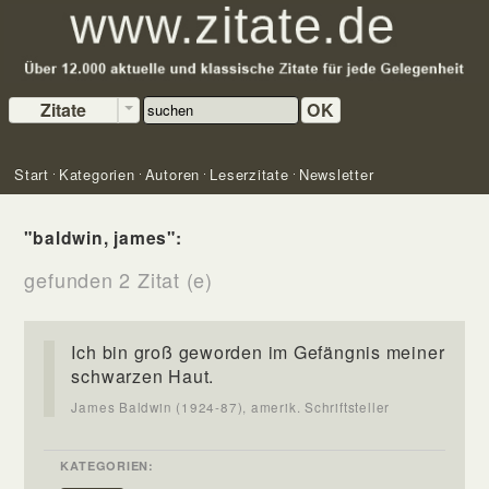
Zitate
OK
Start
Kategorien
Autoren
Leserzitate
Newsletter
"baldwin, james":
gefunden 2 Zitat (e)
Ich bin groß geworden im Gefängnis meiner
schwarzen Haut.
James Baldwin (1924-87), amerik. Schriftsteller
KATEGORIEN: