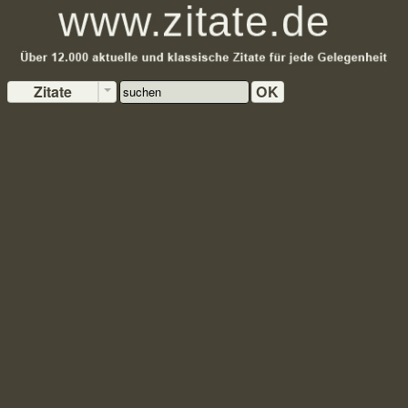
Zitate
OK