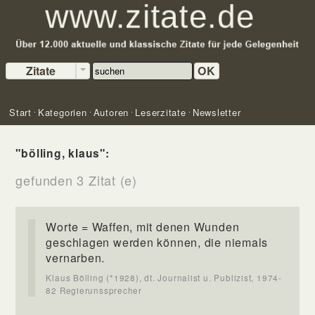
Zitate
OK
Start
Kategorien
Autoren
Leserzitate
Newsletter
"bölling, klaus":
gefunden 3 Zitat (e)
Worte = Waffen, mit denen Wunden
geschlagen werden können, die niemals
vernarben.
Klaus Bölling (*1928), dt. Journalist u. Publizist, 1974-
82 Regierunssprecher