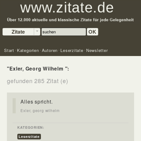
Zitate
OK
Start
Kategorien
Autoren
Leserzitate
Newsletter
"Exler, Georg Wilhelm ":
gefunden 285 Zitat (e)
Alles spricht.
Exler, georg wilhelm
KATEGORIEN:
Leserzitate