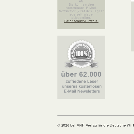
AG
Sie können den
kostenlosen E-Mail-
Newsletter „Zitat des Tages“
jederzeit wieder
abbestellen.
Datenschutz-Hinweis.
© 2026 bei VNR Verlag für die Deutsche Wir