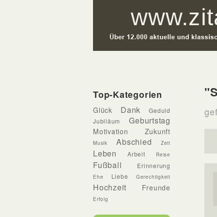
"S
Top-Kategorien
Dank
Glück
gef
Geduld
Geburtstag
Jubiläum
Motivation
Zukunft
Abschied
Musik
Zeit
Leben
Arbeit
Reise
Fußball
Erinnerung
Liebe
Ehe
Gerechtigkeit
Hochzeit
Freunde
Erfolg